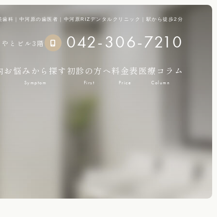
美歯科｜中河原の歯医者｜中河原RIZデンタルクリニック｜駅から徒歩2分
042-306-7210
やとビル3階
内
お悩みから探す
初診の方へ
料金表
医療コラム
Symptom
First
Price
Column