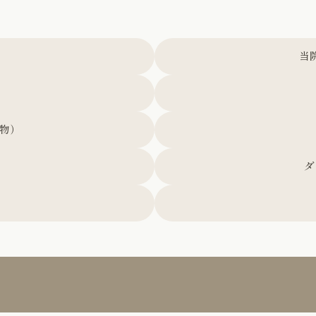
当
物）
ダ