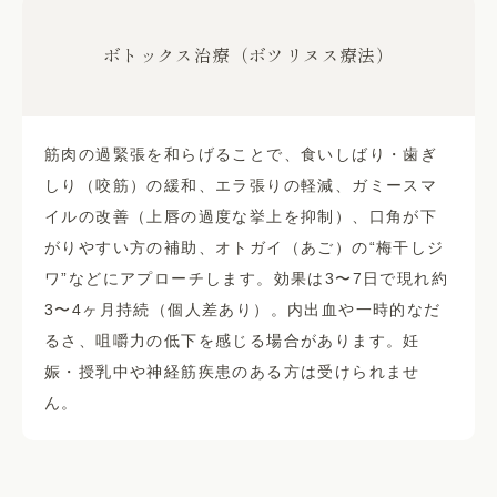
ボトックス治療（ボツリヌス療法）
筋肉の過緊張を和らげることで、食いしばり・歯ぎ
しり（咬筋）の緩和、エラ張りの軽減、ガミースマ
イルの改善（上唇の過度な挙上を抑制）、口角が下
がりやすい方の補助、オトガイ（あご）の“梅干しジ
ワ”などにアプローチします。効果は3〜7日で現れ約
3〜4ヶ月持続（個人差あり）。内出血や一時的なだ
るさ、咀嚼力の低下を感じる場合があります。妊
娠・授乳中や神経筋疾患のある方は受けられませ
ん。